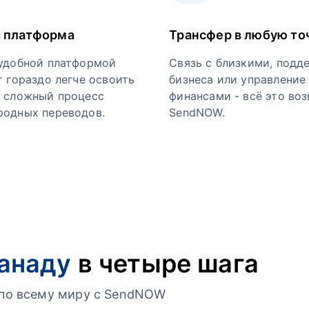
 платформа
Трансфер в любую то
удобной платформой
Связь с близкими, подд
т гораздо легче освоить
бизнеса или управление
 сложный процесс
финансами - всё это во
одных переводов.
SendNOW.
Канаду
в четыре шага
г по всему миру с SendNOW