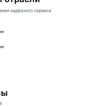
ения надёжного сервиса
сы
W