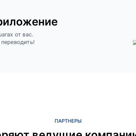
риложение
агах от вас.
 переводить!
ПАРТНЕРЫ
еряют ведущие компании