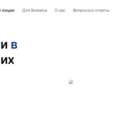
 лицам
Для бизнеса
O нас
Вопросы и ответы
ги
в
них