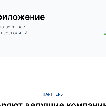
риложение
агах от вас.
 переводить!
ПАРТНЕРЫ
еряют ведущие компании