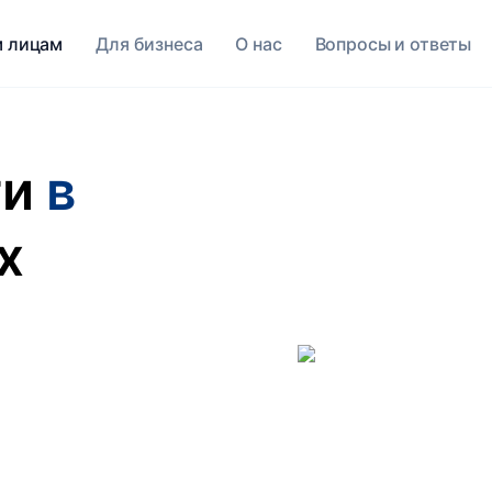
 лицам
Для бизнеса
O нас
Вопросы и ответы
ги
в
х