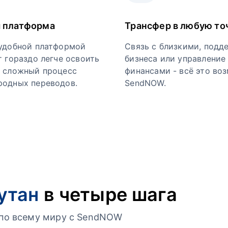
 платформа
Трансфер в любую то
удобной платформой
Связь с близкими, подд
т гораздо легче освоить
бизнеса или управление
 сложный процесс
финансами - всё это во
одных переводов.
SendNOW.
утан
в четыре шага
г по всему миру с SendNOW