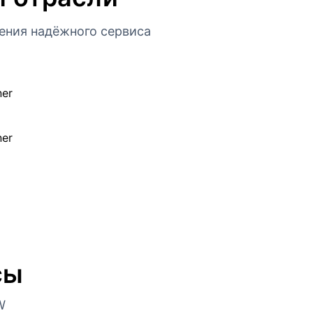
ения надёжного сервиса
сы
W