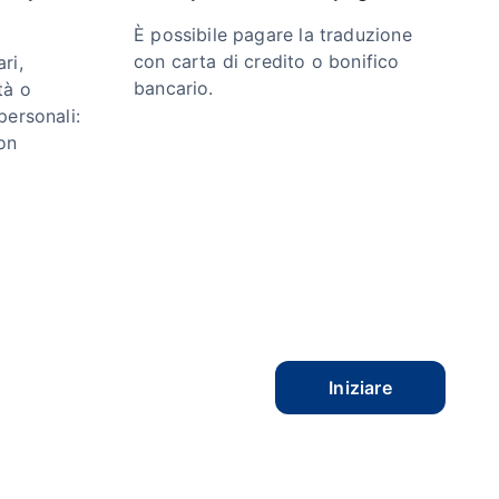
È possibile pagare la traduzione
con carta di credito o bonifico
ri,
bancario.
tà o
personali:
on
Iniziare