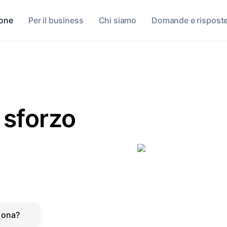
sone
Per il business
Chi siamo
Domande e rispost
sforzo
iona?