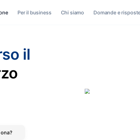
sone
Per il business
Chi siamo
Domande e rispost
so il
rzo
iona?