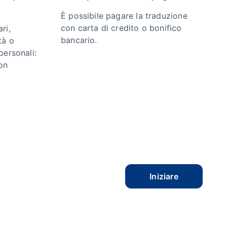
È possibile pagare la traduzione
con carta di credito o bonifico
ri,
bancario.
tà o
personali:
on
Iniziare