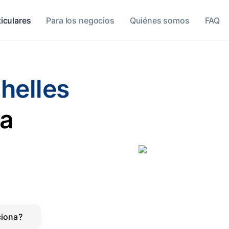
ticulares
Para los negocios
Quiénes somos
FAQ
helles
la
iona?