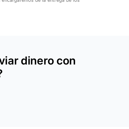
s encargaremos de la entrega de los
iar dinero con
?