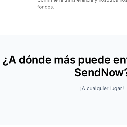
Confirme la transferencia y nosotros no
fondos.
¿A dónde más puede env
SendNow
¡A cualquier lugar!