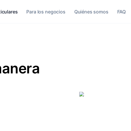
ticulares
Para los negocios
Quiénes somos
FAQ
anera