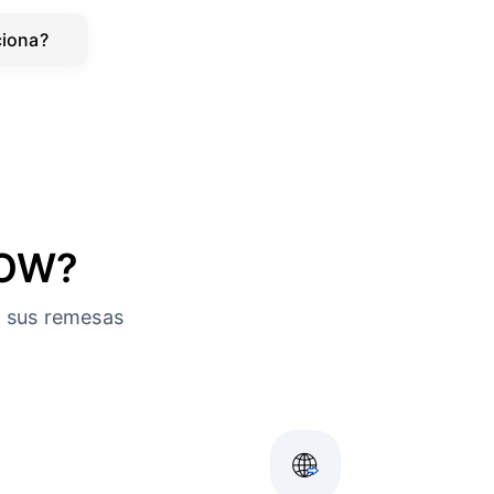
iona?
NOW?
a sus remesas