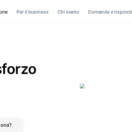
sone
Per il business
Chi siamo
Domande e rispost
forzo
iona?