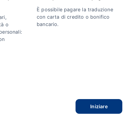
È possibile pagare la traduzione
con carta di credito o bonifico
ri,
bancario.
tà o
personali:
on
Iniziare