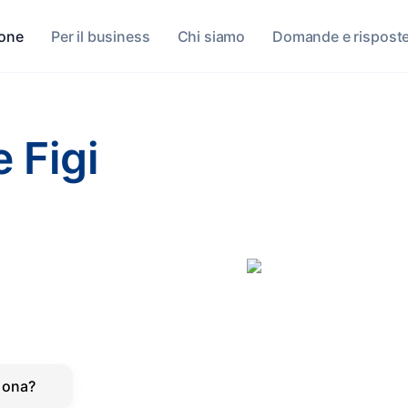
sone
Per il business
Chi siamo
Domande e rispost
e Figi
iona?