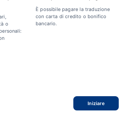
È possibile pagare la traduzione
con carta di credito o bonifico
ri,
bancario.
tà o
personali:
on
Iniziare