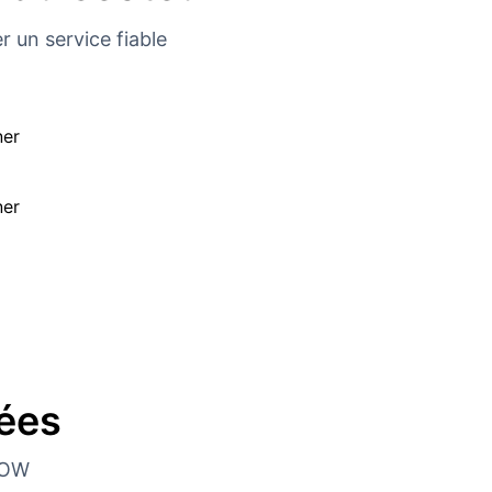
r un service fiable
ées
NOW