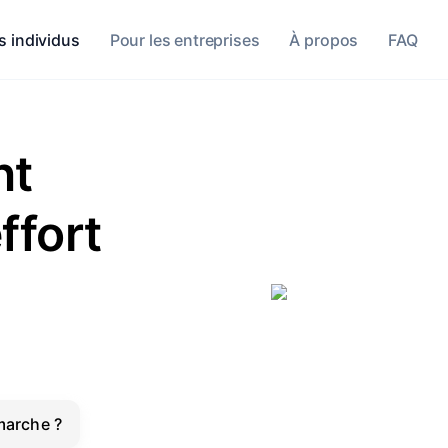
s individus
Pour les entreprises
À propos
FAQ
nt
ffort
arche ?