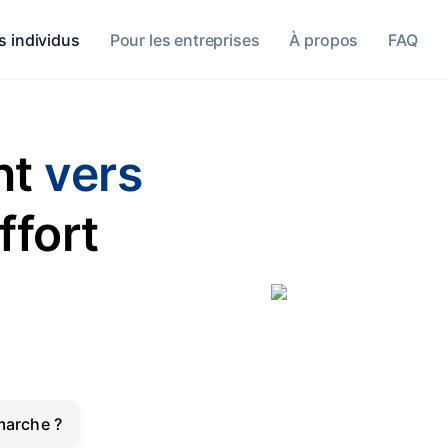
s individus
Pour les entreprises
À propos
FAQ
nt
vers
ffort
arche ?