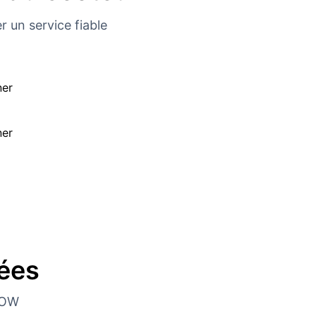
r un service fiable
ées
NOW