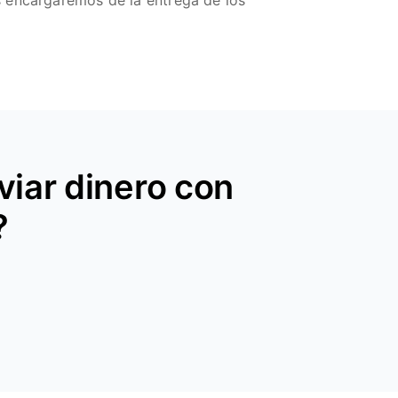
s encargaremos de la entrega de los
iar dinero con
?