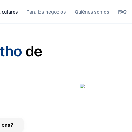
ticulares
Para los negocios
Quiénes somos
FAQ
tho
de
iona?