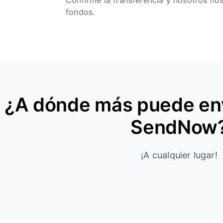
Confirme la transferencia y nosotros no
fondos.
¿A dónde más puede env
SendNow
¡A cualquier lugar!