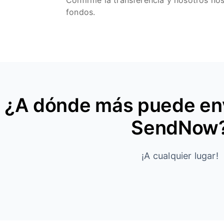
Confirme la transferencia y nosotros no
fondos.
¿A dónde más puede env
SendNow
¡A cualquier lugar!