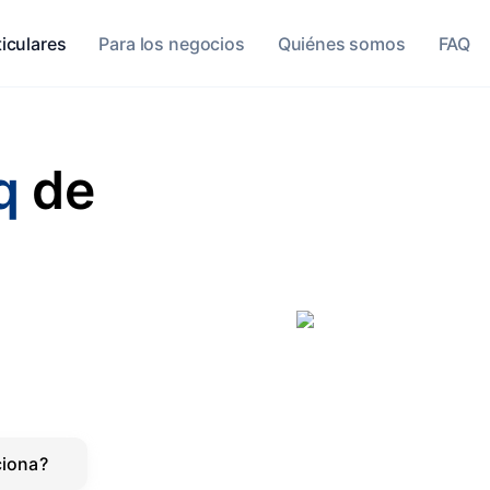
ticulares
Para los negocios
Quiénes somos
FAQ
q
de
iona?