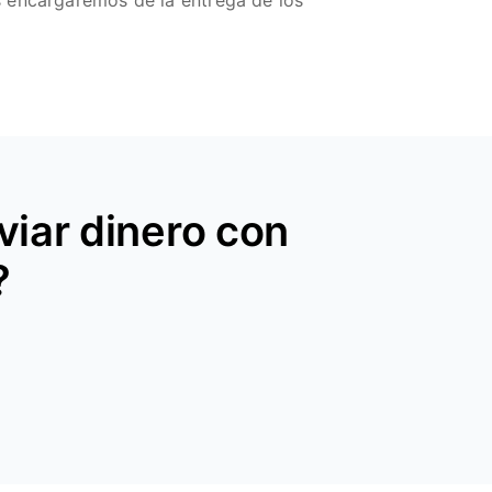
s encargaremos de la entrega de los
iar dinero con
?