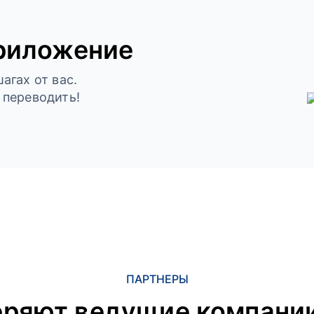
риложение
агах от вас.
 переводить!
ПАРТНЕРЫ
еряют ведущие компании