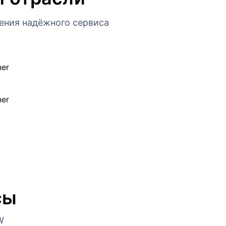
ения надёжного сервиса
сы
W