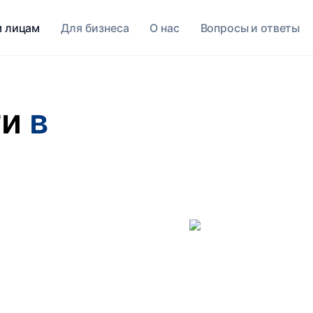
 лицам
Для бизнеса
O нас
Вопросы и ответы
ги
в