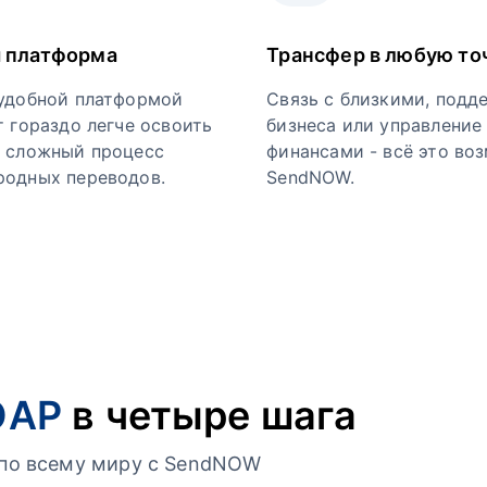
 платформа
Трансфер в любую то
удобной платформой
Связь с близкими, подд
т гораздо легче освоить
бизнеса или управление
 сложный процесс
финансами - всё это во
одных переводов.
SendNOW.
ЮАР
в четыре шага
г по всему миру с SendNOW