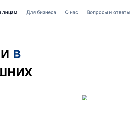
 лицам
Для бизнеса
O нас
Вопросы и ответы
ги
в
шних