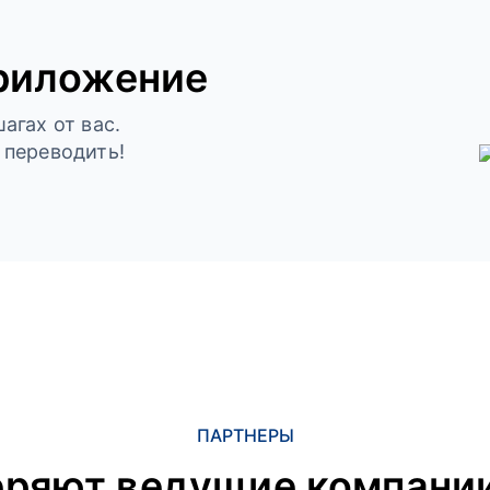
риложение
агах от вас.
 переводить!
ПАРТНЕРЫ
еряют ведущие компании