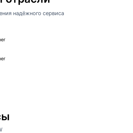
ения надёжного сервиса
сы
W