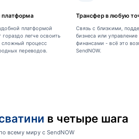
 платформа
Трансфер в любую то
удобной платформой
Связь с близкими, подд
т гораздо легче освоить
бизнеса или управление
 сложный процесс
финансами - всё это во
одных переводов.
SendNOW.
Эсватини
в четыре шага
г по всему миру с SendNOW