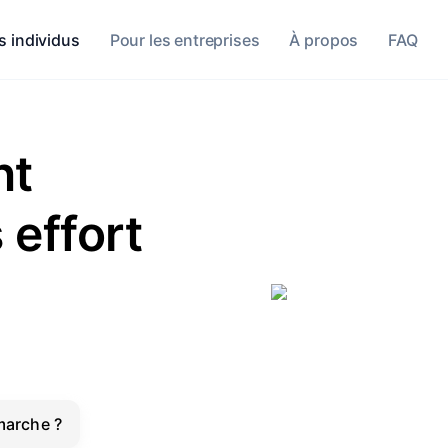
s individus
Pour les entreprises
À propos
FAQ
nt
 effort
arche ?