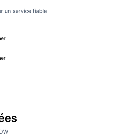
r un service fiable
ées
NOW